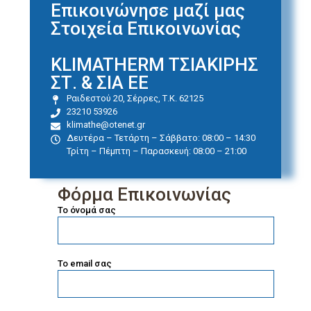
Επικοινώνησε μαζί μας
Στοιχεία Επικοινωνίας
KLIMATHERM ΤΣΙΑΚΙΡΗΣ
ΣΤ. & ΣΙΑ ΕΕ
Ραιδεστού 20, Σέρρες, Τ.Κ. 62125
23210 53926
klimathe@otenet.gr
Δευτέρα – Τετάρτη – Σάββατο: 08:00 – 14:30
Τρίτη – Πέμπτη – Παρασκευή: 08:00 – 21:00
Φόρμα Επικοινωνίας
Το όνομά σας
Το email σας